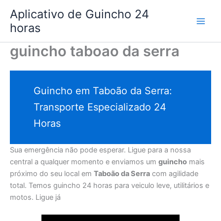
Ir
Aplicativo de Guincho 24
para
horas
o
conteúdo
guincho taboao da serra
Guincho em Taboão da Serra:
Transporte Especializado 24
Horas
Sua emergência não pode esperar. Ligue para a nossa
central a qualquer momento e enviamos um
guincho
mais
próximo do seu local em
Taboão da Serra
com agilidade
total. Temos guincho 24 horas para veiculo leve, utilitários e
motos. Ligue já